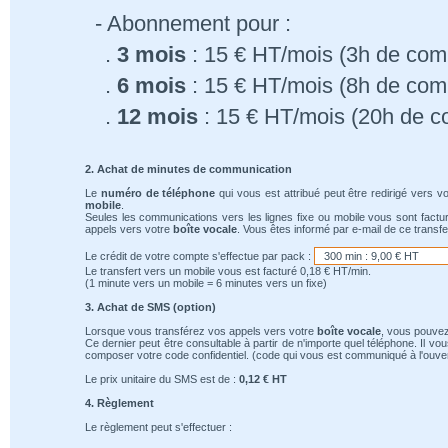
- Abonnement pour :
.
3 mois
: 15 € HT/mois (3h de comm
.
6 mois
: 15 € HT/mois (8h de comm
.
12 mois
: 15 € HT/mois (20h de c
2. Achat de minutes de communication
Le
numéro de téléphone
qui vous est attribué peut être redirigé vers v
mobile
.
Seules les communications vers les lignes fixe ou mobile vous sont factu
appels vers votre
boîte vocale
. Vous êtes informé par e-mail de ce transfe
Le crédit de votre compte s'effectue par pack :
Le transfert vers un mobile vous est facturé 0,18 € HT/min.
(1 minute vers un mobile = 6 minutes vers un fixe)
3. Achat de SMS (option)
Lorsque vous transférez vos appels vers votre
boîte vocale
, vous pouvez
Ce dernier peut être consultable à partir de n'importe quel téléphone. Il v
composer votre code confidentiel. (code qui vous est communiqué à l'ouver
Le prix unitaire du SMS est de :
0,12 € HT
4. Règlement
Le règlement peut s'effectuer :