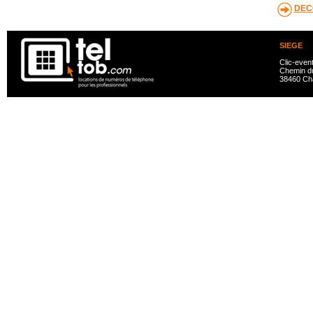
DEC
SIEGE
Clic-even
Chemin du
38460 Ch