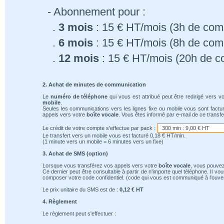
- Abonnement pour :
.
3 mois
: 15 € HT/mois (3h de comm
.
6 mois
: 15 € HT/mois (8h de comm
.
12 mois
: 15 € HT/mois (20h de c
2. Achat de minutes de communication
Le
numéro de téléphone
qui vous est attribué peut être redirigé vers v
mobile
.
Seules les communications vers les lignes fixe ou mobile vous sont factu
appels vers votre
boîte vocale
. Vous êtes informé par e-mail de ce transfe
Le crédit de votre compte s'effectue par pack :
Le transfert vers un mobile vous est facturé 0,18 € HT/min.
(1 minute vers un mobile = 6 minutes vers un fixe)
3. Achat de SMS (option)
Lorsque vous transférez vos appels vers votre
boîte vocale
, vous pouvez
Ce dernier peut être consultable à partir de n'importe quel téléphone. Il v
composer votre code confidentiel. (code qui vous est communiqué à l'ouver
Le prix unitaire du SMS est de :
0,12 € HT
4. Règlement
Le règlement peut s'effectuer :