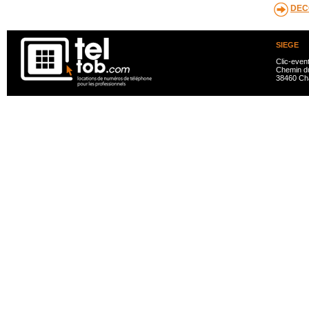
DEC
SIEGE
Clic-even
Chemin du
38460 Ch