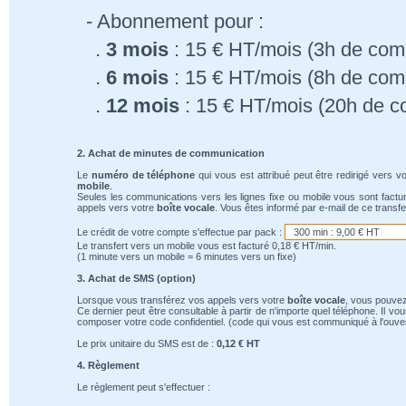
- Abonnement pour :
.
3 mois
: 15 € HT/mois (3h de comm
.
6 mois
: 15 € HT/mois (8h de comm
.
12 mois
: 15 € HT/mois (20h de c
2. Achat de minutes de communication
Le
numéro de téléphone
qui vous est attribué peut être redirigé vers v
mobile
.
Seules les communications vers les lignes fixe ou mobile vous sont factu
appels vers votre
boîte vocale
. Vous êtes informé par e-mail de ce transfe
Le crédit de votre compte s'effectue par pack :
Le transfert vers un mobile vous est facturé 0,18 € HT/min.
(1 minute vers un mobile = 6 minutes vers un fixe)
3. Achat de SMS (option)
Lorsque vous transférez vos appels vers votre
boîte vocale
, vous pouvez
Ce dernier peut être consultable à partir de n'importe quel téléphone. Il v
composer votre code confidentiel. (code qui vous est communiqué à l'ouver
Le prix unitaire du SMS est de :
0,12 € HT
4. Règlement
Le règlement peut s'effectuer :