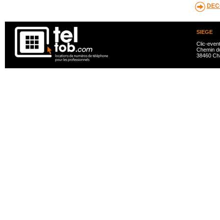
DEC
SIEGE
Clic-even
Chemin du
38460 Ch