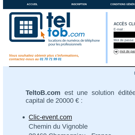
accueil
inscription
conditions génér
accès cl
E-mail :
Mot de passe:
mot de pas
Vous souhaitez obtenir plus s'informations,
contactez-nous au
01 70 71 99 01
TeltoB.com
est une solution édité
capital de 20000 € :
Clic-event.com
Chemin du Vignoble