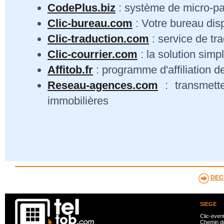
CodePlus.biz
: système de micro-p
Clic-bureau.com
: Votre bureau dis
Clic-traduction.com
: service de tra
Clic-courrier.com
: la solution simp
Affitob.fr
: programme d'affiliation d
Reseau-agences.com
: transmett
immobilières
DEC
SIEGE
Clic-even
Chemin du