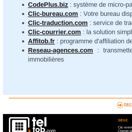
CodePlus.biz
: système de micro-p
Clic-bureau.com
: Votre bureau dis
Clic-traduction.com
: service de tra
Clic-courrier.com
: la solution simp
Affitob.fr
: programme d'affiliation d
Reseau-agences.com
: transmett
immobilières
DEC
SIEGE
Clic-even
Chemin du