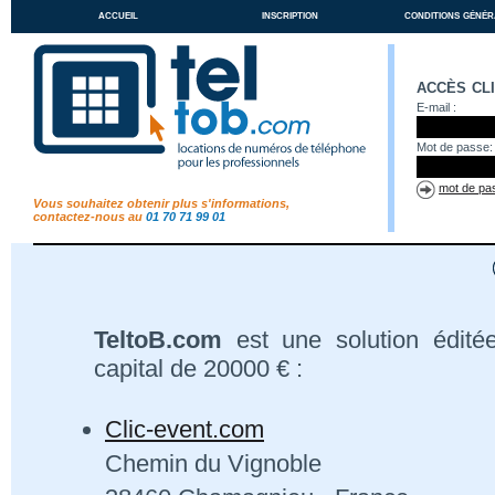
accueil
inscription
conditions génér
accès cl
E-mail :
Mot de passe:
mot de pas
Vous souhaitez obtenir plus s'informations,
contactez-nous au
01 70 71 99 01
TeltoB.com
est une solution édité
capital de 20000 € :
Clic-event.com
Chemin du Vignoble