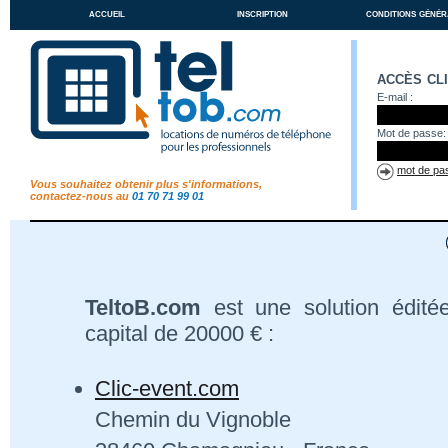
accueil
inscription
conditions génér
accès cl
E-mail :
Mot de passe:
mot de pas
Vous souhaitez obtenir plus s'informations,
contactez-nous au
01 70 71 99 01
TeltoB.com
est une solution édité
capital de 20000 € :
Clic-event.com
Chemin du Vignoble