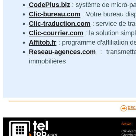
CodePlus.biz
: système de micro-p
Clic-bureau.com
: Votre bureau dis
Clic-traduction.com
: service de tra
Clic-courrier.com
: la solution simp
Affitob.fr
: programme d'affiliation d
Reseau-agences.com
: transmett
immobilières
DEC
SIEGE
Clic-even
Chemin du