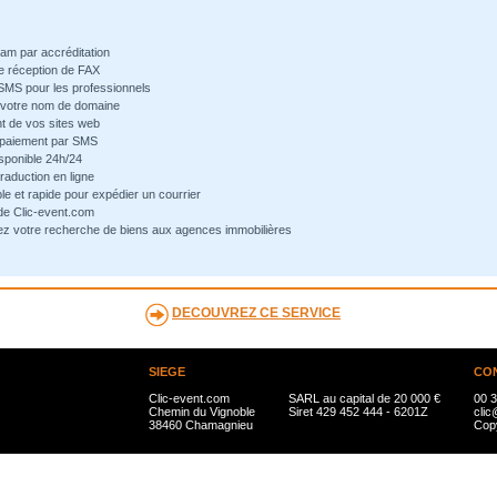
pam par accréditation
de réception de FAX
 SMS pour les professionnels
e votre nom de domaine
t de vos sites web
-paiement par SMS
sponible 24h/24
traduction en ligne
ple et rapide pour expédier un courrier
 de Clic-event.com
ez votre recherche de biens aux agences immobilières
DECOUVREZ CE SERVICE
SIEGE
CO
Clic-event.com
SARL au capital de 20 000 €
00 3
Chemin du Vignoble
Siret 429 452 444 - 6201Z
clic
38460 Chamagnieu
Copy