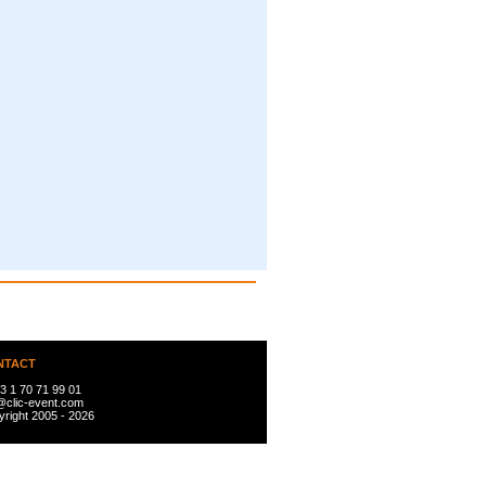
NTACT
3 1 70 71 99 01
@clic-event.com
right 2005 - 2026