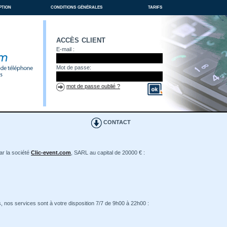
ption
conditions générales
tarifs
accès client
E-mail :
Mot de passe:
mot de passe oublié ?
CONTACT
ar la société
Clic-event.com
, SARL au capital de 20000 € :
, nos services sont à votre disposition 7/7 de 9h00 à 22h00 :