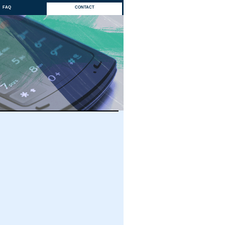
faq
contact