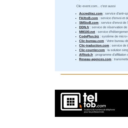
Clic-event.com... c'est aussi
Accreditez.com
: service d'anti-s
FAXtoB.com
: service d'envoi et 
SMStoB.com
: service d'envoi de
DDN.fr
: service de réservation d
MM100.net
: service d'hébergemen
CodePlus.biz
: système de micro
Clic-bureau.com
: Votre bureau di
Clic-traduction.com
: service de 
Clic-courrier.com
: la solution sim
Affitob.fr
: programme d'affiliation
Reseau-agences.com
: transmett