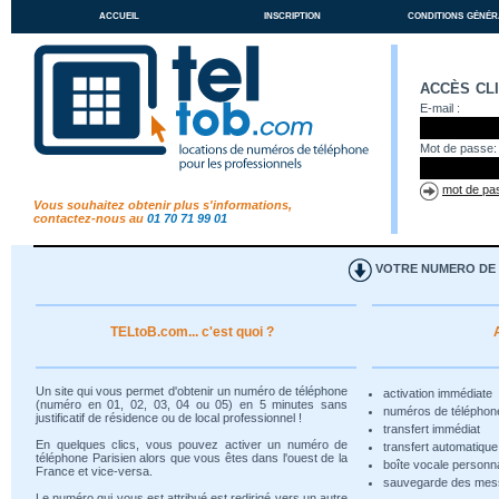
accueil
inscription
conditions génér
accès cl
E-mail :
Mot de passe:
mot de pas
Vous souhaitez obtenir plus s'informations,
contactez-nous au
01 70 71 99 01
VOTRE NUMERO DE T
TELtoB.com... c'est quoi ?
Un site qui vous permet d'obtenir un numéro de téléphone
activation immédiate
(numéro en 01, 02, 03, 04 ou 05) en 5 minutes sans
numéros de téléphon
justificatif de résidence ou de local professionnel !
transfert immédiat
En quelques clics, vous pouvez activer un numéro de
transfert automatiqu
téléphone Parisien alors que vous êtes dans l'ouest de la
boîte vocale personn
France et vice-versa.
sauvegarde des me
Le numéro qui vous est attribué est redirigé vers un autre