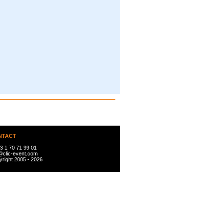
NTACT
3 1 70 71 99 01
@clic-event.com
right 2005 - 2026