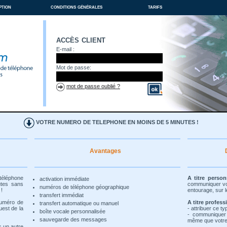
ption
conditions générales
tarifs
accès client
E-mail :
Mot de passe:
mot de passe oublié ?
VOTRE NUMERO DE TELEPHONE EN MOINS DE 5 MINUTES !
Avantages
 téléphone
A titre person
activation immédiate
utes sans
communiquer vot
numéros de téléphone géographique
 !
entourage, sur l
transfert immédiat
numéro de
A titre profess
transfert automatique ou manuel
uest de la
- attribuer ce t
boîte vocale personnalisée
- communiquer
sauvegarde des messages
même que votre 
s un autre